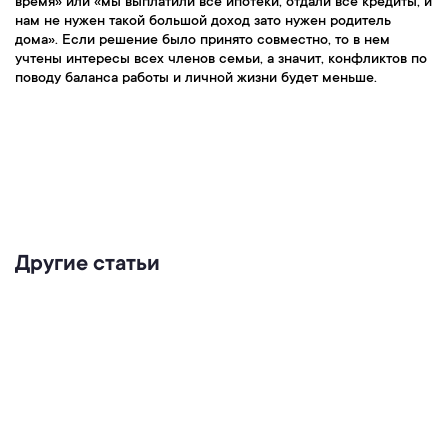
время» или «мы выплатили все ипотеки, отдали все кредиты, и
нам не нужен такой большой доход зато нужен родитель
дома». Если решение было принято совместно, то в нем
учтены интересы всех членов семьи, а значит, конфликтов по
поводу баланса работы и личной жизни будет меньше.
Другие статьи
Любовь и химия мозга: какие гормоны
отвечают за чувства
Читать