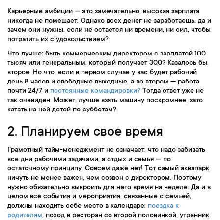
Карьерные амбиции — это замечательно, высокая зарплата
никогда не помешает. Однако всех денег не заработаешь, да и
зачем они нужны, если не остается ни времени, ни сил, чтобы
потратить их с удовольствием?
Что лучше: быть коммерческим директором с зарплатой 100
тысяч или генеральным, который получает 300? Казалось бы,
второе. Но что, если в первом случае у вас будет рабочий
день 8 часов и свободные выходные, а во втором — работа
почти 24/7 и
постоянные командировки?
Тогда ответ уже не
так очевиден. Может, лучше взять машину поскромнее, зато
катать на ней детей по субботам?
2. Планируем свое время
Грамотный тайм-менеджмент не означает, что надо забивать
все дни рабочими задачами, а отдых и семья — по
остаточному принципу. Совсем даже нет! Тот самый аквапарк
ничуть не менее важен, чем созвон с директором. Поэтому
нужно обязательно выкроить для него время на неделе. Да и в
целом все события и мероприятия, связанные с семьей,
должны находить себе место в календаре:
поездка к
родителям
, поход в ресторан со второй половинкой, утренник