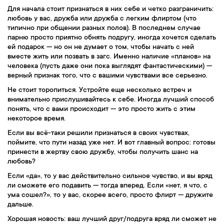
Для начала стоит признаться в них себе и четко разграничить:
любовь у вас, дружба или дружба с легким флиртом (что
типично при общении разных полов). В последнем случае
парню просто приятно обнять подругу, иногда хочется сделать
ей подарок — но он не думает о том, чтобы начать с ней
вместе жить или позвать в загс. Именно наличие «планов» на
человека (пусть даже они пока выглядят фантастическими) —
верный признак того, что с вашими чувствами все серьезно.
Не стоит торопиться. Устройте еще несколько встреч и
внимательно прислушивайтесь к себе. Иногда лучший способ
понять, что с вами происходит — это просто жить с этим
некоторое время.
Если вы всё-таки решили признаться в своих чувствах,
поймите, что пути назад уже нет. И вот главный вопрос: готовы
принести в жертву свою дружбу, чтобы получить шанс на
любовь?
Если «да», то у вас действительно сильное чувство, и вы вряд
ли сможете его подавить — тогда вперед. Если «нет, я что, с
ума сошел?», то у вас, скорее всего, просто флирт — дружите
дальше.
Хорошая новость: ваш лучший друг/подруга вряд ли сможет не