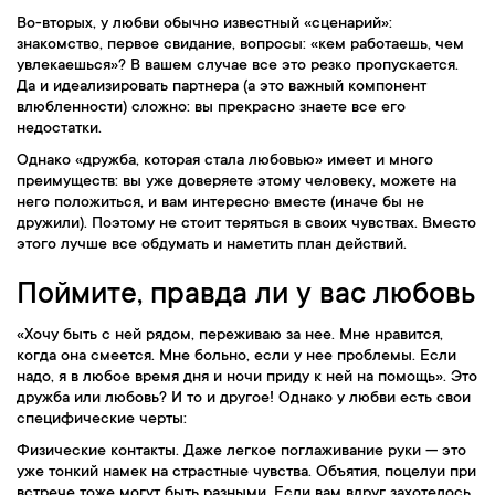
Во-вторых, у любви обычно известный «сценарий»:
знакомство, первое свидание, вопросы: «кем работаешь, чем
увлекаешься»? В вашем случае все это резко пропускается.
Да и идеализировать партнера (а это важный компонент
влюбленности) сложно: вы прекрасно знаете все его
недостатки.
Однако «дружба, которая стала любовью» имеет и много
преимуществ: вы уже доверяете этому человеку, можете на
него положиться, и вам интересно вместе (иначе бы не
дружили). Поэтому не стоит теряться в своих чувствах. Вместо
этого лучше все обдумать и наметить план действий.
Поймите, правда ли у вас любовь
«Хочу быть с ней рядом, переживаю за нее. Мне нравится,
когда она смеется. Мне больно, если у нее проблемы. Если
надо, я в любое время дня и ночи приду к ней на помощь». Это
дружба или любовь? И то и другое! Однако у любви есть свои
специфические черты:
Физические контакты. Даже легкое поглаживание руки — это
уже тонкий намек на страстные чувства. Объятия, поцелуи при
встрече тоже могут быть разными. Если вам вдруг захотелось